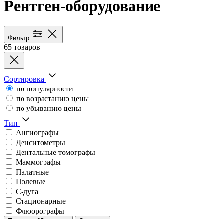
Рентген-оборудование
Каталог медицинского оборуд
Фильтр
65 товаров
Сортировка
по популярности
по возрастанию цены
по убыванию цены
Тип
Ангиографы
Денситометры
Дентальные томографы
Маммографы
Палатные
Полевые
С-дуга
Стационарные
Флюорографы