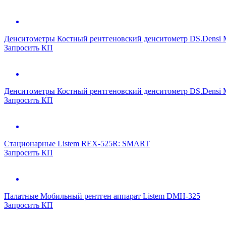
Денситометры
Костный рентгеновский денситометр DS.Densi
Запросить КП
Денситометры
Костный рентгеновский денситометр DS.Densi 
Запросить КП
Стационарные
Listem REX-525R: SMART
Запросить КП
Палатные
Мобильный рентген аппарат Listem DMH-325
Запросить КП