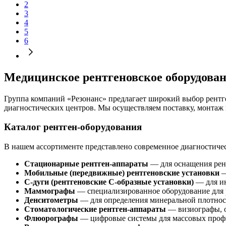
2
3
4
5
6
Медицинское рентгеновское оборудовани
Группа компаний «Резонанс» предлагает широкий выбор рентг
диагностических центров. Мы осуществляем поставку, монтаж 
Каталог рентген-оборудования
В нашем ассортименте представлено современное диагностичес
Стационарные рентген-аппараты
— для оснащения рен
Мобильные (передвижные) рентгеновские установки
—
С-дуги (рентгеновские С-образные установки)
— для ин
Маммографы
— специализированное оборудование для 
Денситометры
— для определения минеральной плотнос
Стоматологические рентген-аппараты
— визиографы, 
Флюорографы
— цифровые системы для массовых проф